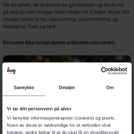
Alt du spiser, alt du bruker av gjenstander og alt du har
på deg av klær trenger tilført strøm for å lages. Huset ditt
trenger strøm til lys, oppvarming, underholdning og
matlaging. Vask og tørk.
Du kunne ikke ha lest denne artikkelen uten strøm.
Samtykke
Detaljer
Om
Vi tar ditt personvern på alvor
Vi benytter informasjonskapsler (cookies) og pixels.
Noen av disse er nødvendige for at nettsiden skal
fungere, andre bidrar til at du skal få en skreddersydd