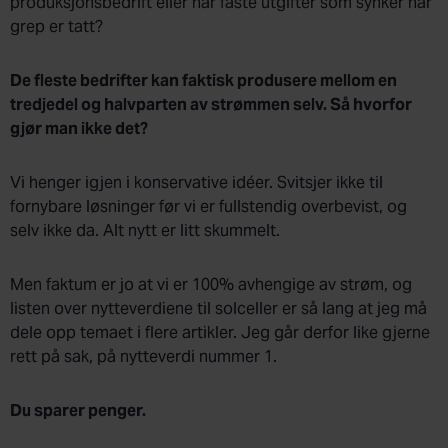
produksjonsbedrift eller har faste utgifter som synker når
grep er tatt?
De fleste bedrifter kan faktisk produsere mellom en
tredjedel og halvparten av strømmen selv. Så hvorfor
gjør man ikke det?
Vi henger igjen i konservative idéer. Svitsjer ikke til
fornybare løsninger før vi er fullstendig overbevist, og
selv ikke da. Alt nytt er litt skummelt.
Men faktum er jo at vi er 100% avhengige av strøm, og
listen over nytteverdiene til solceller er så lang at jeg må
dele opp temaet i flere artikler. Jeg går derfor like gjerne
rett på sak, på nytteverdi nummer 1.
Du sparer penger.