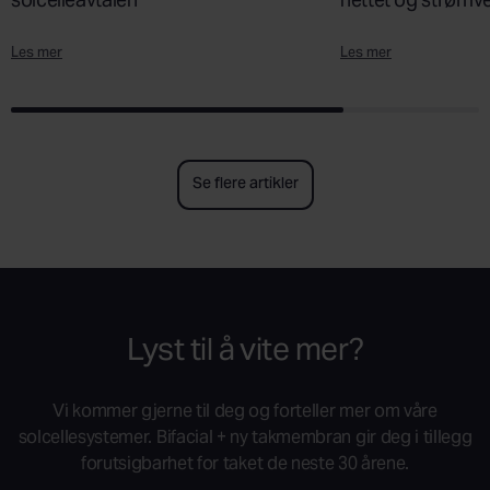
Les mer
Les mer
Se flere artikler
Lyst til å vite mer?
Vi kommer gjerne til deg og forteller mer om våre
solcellesystemer. Bifacial + ny takmembran gir deg i tillegg
forutsigbarhet for taket de neste 30 årene.