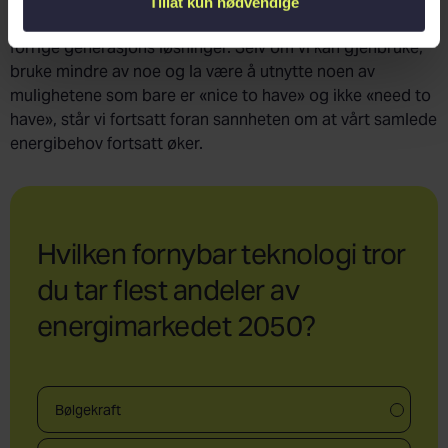
Tillat kun nødvendige
nyvinninger og innovasjon mindre energikrevende enn
forrige generasjons løsninger. Selv om vi kan gjenbruke,
bruke mindre av noe og la være å utnytte noen av
mulighetene som bare er «nice to have» og ikke «need to
have», står vi fortsatt foran sannheten om at vårt samlede
energibehov fortsatt øker.
Hvilken fornybar teknologi tror
du tar flest andeler av
energimarkedet 2050?
Bølgekraft