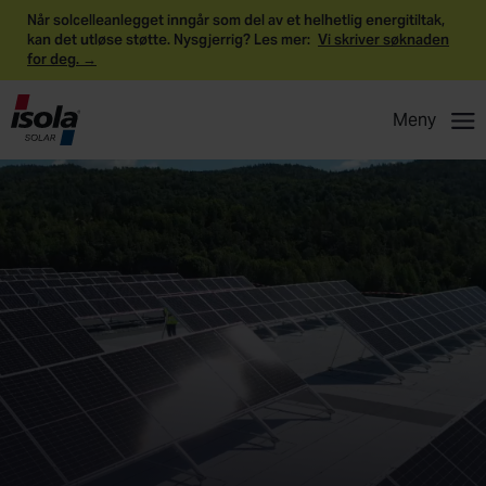
Når solcelleanlegget inngår som del av et helhetlig energitiltak,
kan det utløse støtte. Nysgjerrig? Les mer:
Vi skriver søknaden
for deg. →
Meny