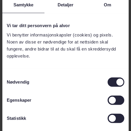
Samtykke
Detaljer
Om
9. B) Ja. Solceller yter bedre i kaldt vær.
10. D) Alle de over
Vi tar ditt personvern på alvor
Vi benytter informasjonskapsler (cookies) og pixels.
Nå kan dere telle opp antall rette og se hvem som ble
Noen av disse er nødvendige for at nettsiden skal
Solkonge. Dersom du vil bryne deg på litt mer avanserte
fungere, andre bidrar til at du skal få en skreddersydd
spørsmål, ligger voksenquizen klar under.
opplevelse.
Før det bryter ut høylytte diskusjoner og sedvanlige quiz-
feider i all vennskapelighet, benytter jeg herved sjansen til
S
Nødvendig
å ønske deg og familien en riktig god påske!
a
m
t
Ok, hold deg fast. Her kommer de vanskelige:
Egenskaper
y
k
k
Statistikk
e