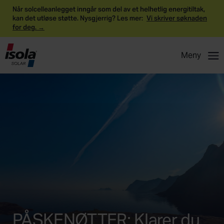
Når solcelleanlegget inngår som del av et helhetlig energitiltak,
kan det utløse støtte. Nysgjerrig? Les mer:
Vi skriver søknaden
for deg. →
Meny
PÅSKENØTTER: Klarer du