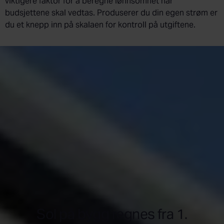
viktigere faktor for å beregne lønnsomhet når
budsjettene skal vedtas. Produserer du din egen strøm er
du et knepp inn på skalaen for kontroll på utgiftene.
Sol på bygg regnes fra 1.