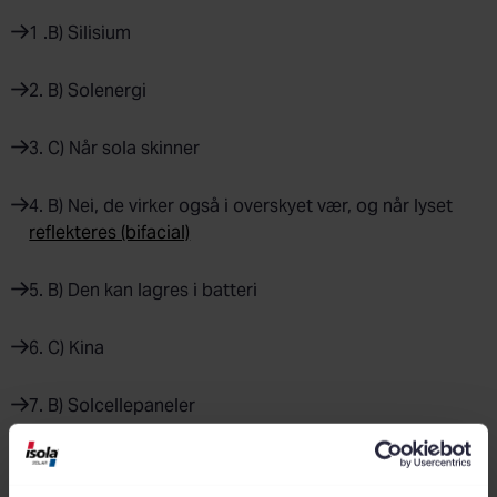
1 .B) Silisium
2. B) Solenergi
3. C) Når sola skinner
4. B) Nei, de virker også i overskyet vær, og når lyset
reflekteres (bifacial)
5. B) Den kan lagres i batteri
6. C) Kina
7. B) Solcellepaneler
8. B) Den er fornybar