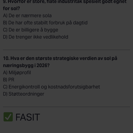
9. Hvorfor er store, flate industritak spesielt godt egnet
for sol?
A) De er nærmere sola
B) De har ofte stabilt forbruk på dagtid
C) De er billigere å bygge
D) De trenger ikke vedlikehold
10. Hva er den største strategiske verdien av sol på
næringsbygg i 2026?
A) Miljøprofil
B) PR
C) Energikontroll og kostnadsforutsigbarhet
D) Støtteordninger
FASIT