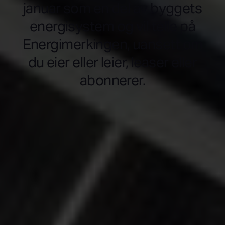
januar som en del av byggets
energisystem og vil telle på
Energimerkingen, uansett om
du eier eller leier, leaser eller
abonnerer.