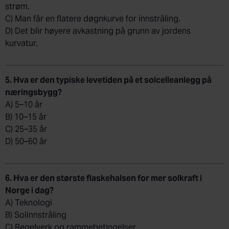
strøm.
C) Man får en flatere døgnkurve for innstråling.
D) Det blir høyere avkastning på grunn av jordens
kurvatur.
5. Hva er den typiske levetiden på et solcelleanlegg på
næringsbygg?
A) 5–10 år
B) 10–15 år
C) 25–35 år
D) 50–60 år
6. Hva er den største flaskehalsen for mer solkraft i
Norge i dag?
A) Teknologi
B) Solinnstråling
C) Regelverk og rammebetingelser