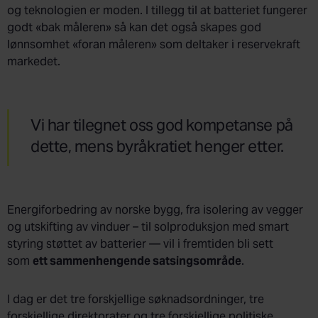
og teknologien er moden. I tillegg til at batteriet fungerer
godt «bak måleren» så kan det også skapes god
lønnsomhet «foran måleren» som deltaker i reservekraft
markedet.
Vi har tilegnet oss god kompetanse på
dette, mens byråkratiet henger etter.
Energiforbedring av norske bygg, fra isolering av vegger
og utskifting av vinduer – til solproduksjon med smart
styring støttet av batterier — vil i fremtiden bli sett
som
ett sammenhengende satsingsområde
.
I dag er det tre forskjellige søknadsordninger, tre
forskjellige direktorater og tre forskjellige politiske