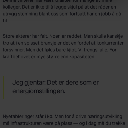
Denne vinteren har vært knalltøff for mange av mine
kolleger. Det er ikke til å legge skjul på at det råder en
utrygg stemning blant oss som fortsatt har en jobb å gå
til.
Store aktører har falt. Noen er reddet. Man skulle kanskje
tro at i en spisset bransje er det en fordel at konkurrenter
forsvinner. Men det føles bare kjipt. Vi trengs, alle. For
kraftbehovet er mye større enn kapasiteten.
Jeg gjentar: Det er dere som er
energiomstillingen.
Nyetableringer står i kø. Men for å drive næringsutvikling
må infrastrukturen være på plass — og i dag må du trekke