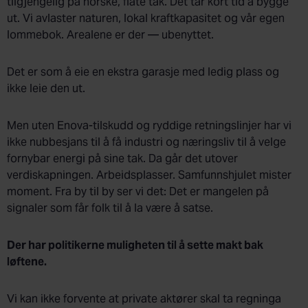
tilgjengelig på norske, flate tak. Det tar kort tid å bygge
ut. Vi avlaster naturen, lokal kraftkapasitet og vår egen
lommebok. Arealene er der — ubenyttet.
Det er som å eie en ekstra garasje med ledig plass og
ikke leie den ut.
Men uten Enova-tilskudd og ryddige retningslinjer har vi
ikke nubbesjans til å få industri og næringsliv til å velge
fornybar energi på sine tak. Da går det utover
verdiskapningen. Arbeidsplasser. Samfunnshjulet mister
moment. Fra by til by ser vi det: Det er mangelen på
signaler som får folk til å la være å satse.
Der har politikerne muligheten til å sette makt bak
løftene.
Vi kan ikke forvente at private aktører skal ta regninga